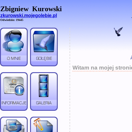
Zbigniew
Kurowski
zkurowski.mojegolebie.pl
Odwiedzin: 19445
Witam na mojej stroni