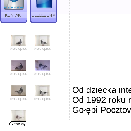
brak opisu
brak opisu
brak opisu
brak opisu
Od dziecka int
Od 1992 roku 
brak opisu
brak opisu
Gołębi Pocztow
Czerwony..